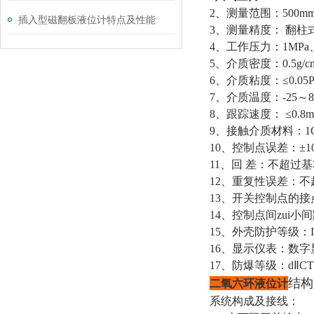
2、测量范围：500mm
插入型磁翻板液位计特点及性能
3、测量精度： 翻柱式
4、工作压力：1MPa、1
5、介质密度：0.5g/cm
6、介质粘度：≤0.05Pa
7、介质温度：-25～
8、跟踪速度： ≤0.8m
9、接触介质材料：1Cr
10、控制点误差：±1
11、回 差：不超过
12、重复性误差：
13、开关控制点的接点
14、控制点间zui小
15、外壳防护等级：I
16、显示仪表：数字
17、防爆等级：dⅡCT
结构
二氧六环液位计
系统构成及接线：