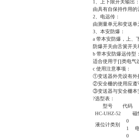
1、上下限开关输出
由具有自保持作用的
2、电远传：
由测量单元和变送单
3、本安防爆：
a 带本安防爆，上、
防爆开关由舌簧开关
b 带本安防爆远传型
适合使用于∏类电气设
c 使用注意事项：
①变送器外壳设有外
②安全栅的使用应遵
③变送器与安全栅本安
?选型表：
型号
代码
HC-UHZ-52
磁
0
液位计类别
1
0