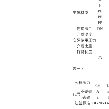
F
PF
主体材质
PP
PE
连接法兰
DN
介质温度
实际使用压力
介质比重
订货长度
/B
表一：
公称压力
0.6
1
不锈钢
A
代号
碳钢
a
法兰标准
HG20593