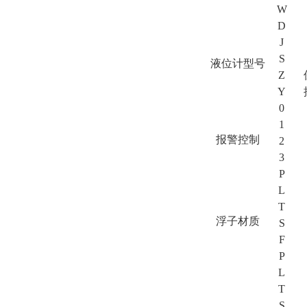
W
D
J
S
液位计型号
Z
Y
0
1
报警控制
2
3
P
L
T
浮子材质
S
F
P
L
T
S