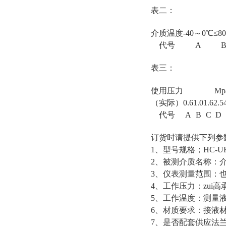
表二：
介质温度
-40～0℃
≤8
代号
A
表三：
使用压力
Mp
（实际）
0.6
1.0
1.6
2.5
代号
A
B
C
D
订货时请提供下列参
1、型号规格；HC-U
2、被测介质名称：
3、仪表测量范围：
4、工作压力：zui
5、工作温度：测量液体
6、材质要求：接液
7、是否配套供应法