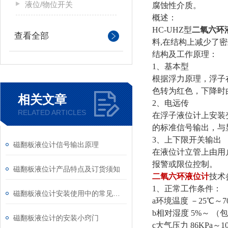
液位/物位开关
腐蚀性介质。
概述：
HC-UHZ型
二氧六环
查看全部
料,在结构上减少了
结构及工作原理：
1、基本型
根据浮力原理，浮子
色转为红色，下降时
相关文章
2、电远传
RELATED ARTICLES
在浮子液位计上安装
的标准信号输出，与
3、上下限开关输出
磁翻板液位计信号输出原理
在液位计立管上由用
报警或限位控制。
磁翻板液位计产品特点及订货须知
二氧六环液位计
技术
1、正常工作条件：
磁翻板液位计安装使用中的常见问题
a环境温度 －25℃～7
b相对湿度 5%～ 
磁翻板液位计的安装小窍门
c大气压力 86KPa～1