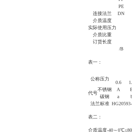
PE
连接法兰
DN
介质温度
实际使用压力
介质比重
订货长度
/B
表一：
公称压力
0.6
1
不锈钢
A
代号
碳钢
a
法兰标准
HG20593
表二：
介质温度
-40～0℃
≤8