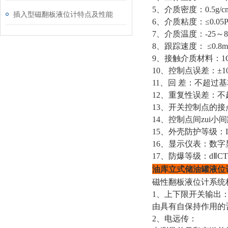
5、介质密度：0.5g/cm
插入型磁翻板液位计特点及性能
6、介质粘度：≤0.05Pa
7、介质温度：-25～
8、跟踪速度： ≤0.8m
9、接触介质材料：1Cr
10、控制点误差：±1
11、回 差：不超过
12、重复性误差：
13、开关控制点的接点
14、控制点间zui小
15、外壳防护等级：I
16、显示仪表：数字
17、防爆等级：dⅡCT
油库立式储油罐液位
磁性翻板液位计系统
1、上下限开关输出
由具有自保持作用的
2、电远传：