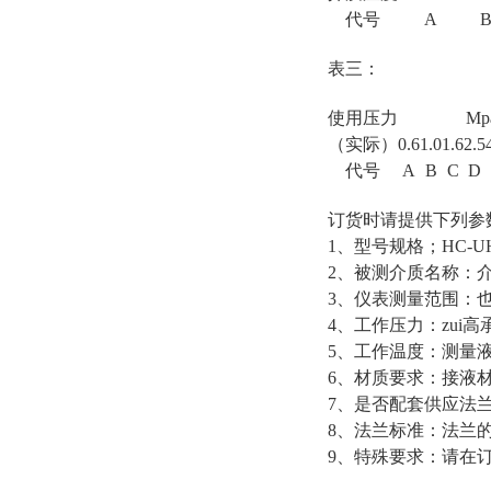
代号
A
表三：
使用压力
Mp
（实际）
0.6
1.0
1.6
2.5
代号
A
B
C
D
订货时请提供下列参
1、型号规格；HC-U
2、被测介质名称：
3、仪表测量范围：
4、工作压力：zui
5、工作温度：测量液体
6、材质要求：接液
7、是否配套供应法
8、法兰标准：法兰的
9、特殊要求：请在