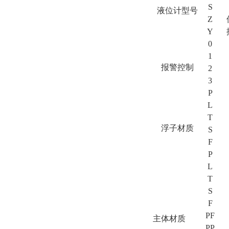
S
液位计型号
Z
Y
0
1
报警控制
2
3
P
L
T
浮子材质
S
F
P
L
T
S
F
PF
主体材质
PP