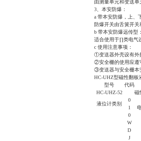
由测量单元和变送单
3、本安防爆：
a 带本安防爆，上、
防爆开关由舌簧开关
b 带本安防爆远传型
适合使用于∏类电气设
c 使用注意事项：
①变送器外壳设有外
②安全栅的使用应遵
③变送器与安全栅本安
HC-UHZ型磁性翻
型号
代码
HC-UHZ-52
磁
0
液位计类别
1
0
W
D
J