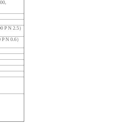
00,
0 P N 2.5）
 P N 0.6）