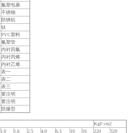
氟塑包裹
不锈钢
防锈铝
钛
PVC塑料
氟塑管
内衬四氟
内衬丙烯
内衬乙烯
表一
表二
表三
要注明
要注明
防爆型
Kgf/ cm2
1.0
1.6
2.5
4.0
6.3
10
16
220
320