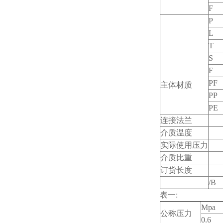
F
P
L
T
S
F
PF
主体材质
PP
PE
连接法兰
介质温度
实际使用压力
介质比重
订货长度
/B
表一:
Mpa
公称压力
0.6