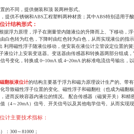
置的不同，提供侧装和顶 装两种形式。
，提供不锈钢和ABS工程塑料两种材质；其中ABS特别适用于
位计结构形式：
计根据浮力原理，浮子在测量管内随液位的升降而上、下移动，浮子
柱由白色转为红色，下降时由红色转为白色，从而实现液位的指
出 利用磁性浮子随液位移动，使安装在液位计立管设定位置的簧开关
浮子液位计上安装变送器。变送器由传感器和转换器两部分组成
号变化，转换成 0~10mA 或 4~20mA 的标准电流信号
磁翻板液位计
的结构主要基于浮力和磁力原理设计生产的。带有
变化导致磁性浮子位置的变化、磁性浮子和磁翻柱（也成为磁翻
，进而反映容器内液位的情况。 配合传感器（磁簧开关）和精
值（4～20mA）信号、开关信号以及其他电学信号。从而实现
位计
主要技术指标：
：300～81000；