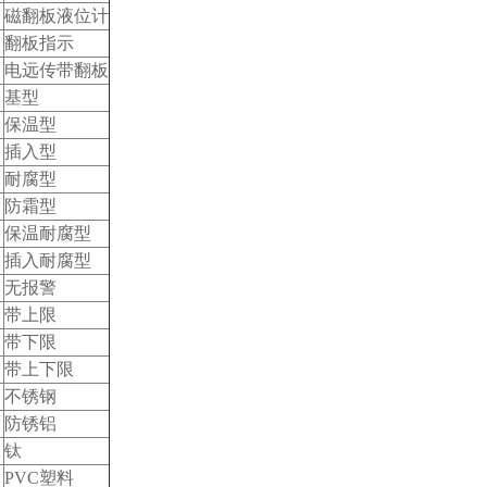
磁翻板液位计
翻板指示
电远传带翻板
基型
保温型
插入型
耐腐型
防霜型
保温耐腐型
插入耐腐型
无报警
带上限
带下限
带上下限
不锈钢
防锈铝
钛
PVC塑料