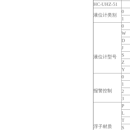
HC-UHZ-51
0
液位计类别
1
0
W
D
J
S
液位计型号
Z
Y
0
1
报警控制
2
3
P
L
T
浮子材质
S