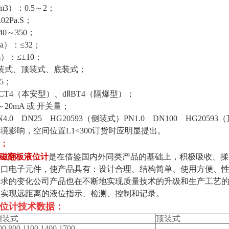
m3）：0.5～2；
2Pa.S；
0～350；
a）：≤32；
）：≤±10；
装式、顶装式、底装式；
5；
ⅡCT4（本安型）、dⅡBT4（隔爆型）；
20mA 或 开关量；
N4.0 DN25 HG20593（侧装式）PN1.0 DN100 H
境影响，空间位置L1<300订货时应明显提出。
：
磁翻板液位计
是在借鉴国内外同类产品的基础上，积极吸收、揉
进口电子元件，使产品具有：设计合理、结构简单、使用方便、
需求的变化公司产品也在不断地实现质量技术的升级和生产工艺
，实现远距离的液位指示、检测、控制和记录。
位计技术数据：
侧装式
顶装式
00,800,1100,1400,1700,