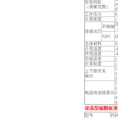
安装间距
2
（测量范围）
4
工作压力
0
介质密度
≥
法
不锈钢
（
连接法兰
ABS
法
主体材料
A
介质温度
-
环境温度
-
示值误差
±
介质粘度
≤
1
上下限开关
2
输出
3
1
2
电远传连续显示
3
4
4
保温型磁翻板液
型号
代