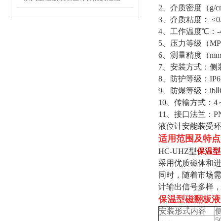
2、介质密度（g/c
3、介质粘度： ≤0.0
4、工作温度℃：-4
5、压力等级（MP
6、测量精度（mm
7、安装方式：侧
8、防护等级：IP6
9、防爆等级：ib
10、传输方式：4～
11、接口法兰：P
液位计安能装受环
适用范围及特点
HC-UHZ型
保温型
采用优质磁体和
同时，随着市场
计输出信号多样
保温型磁翻板液
安装形式内容
5