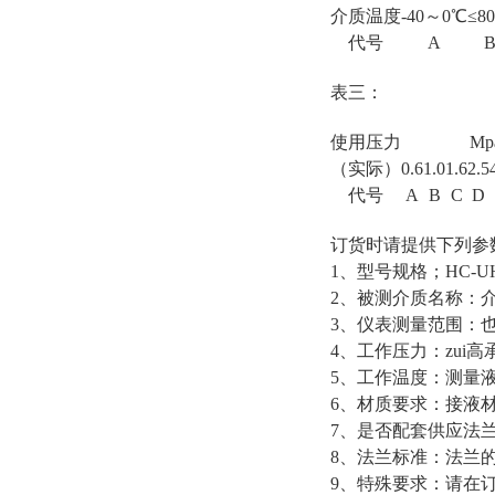
介质温度
-40～0℃
≤8
代号
A
表三：
使用压力
Mp
（实际）
0.6
1.0
1.6
2.5
代号
A
B
C
D
订货时请提供下列参
1、型号规格；HC-U
2、被测介质名称：
3、仪表测量范围：
4、工作压力：zui
5、工作温度：测量液体
6、材质要求：接液
7、是否配套供应法
8、法兰标准：法兰的
9、特殊要求：请在