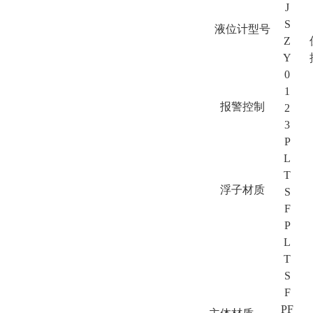
J
S
液位计型号
Z
Y
0
1
报警控制
2
3
P
L
T
浮子材质
S
F
P
L
T
S
F
PF