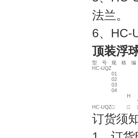
法兰。
6、HC
顶装浮
型 号
规 格 编
HC-UQZ
01
02
03
04
H
HC-UQZ
□
□
订货须知
1、订