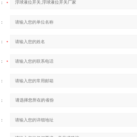
：
：
：
：
：
：
：