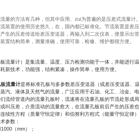
流量的方法有几种，但其中应用、zui为普遍的是压差式流量
节流装置的使用历史悠久，在，国内都已标准化。节流装置是差
后产生的压差传送给差压变送器，再输入到二次仪表，便显示出
流装置结构简单，测量准确，使用可靠，检修、维护都很方便。
孔板流量计）是集流量、温度、压力检测功能于一体，并能进行
功耗新技术，功能强，结构紧凑，操作简单，使用方便。
孔板流量计
是将标准孔板与多参数差压变送器（或差压变送器、
、蒸汽、液体及天然气的流量，广泛应用于石油、化工、冶金、
它们流经管道内的流量孔板时，流速将在流量孔板的节流处形成
降或叫压差，介质流动的流量愈大，在流量孔板前后产生的压差
动连续性方程（质量守恒定律）和伯努利方程式（能量守恒定律
技术参数：
1000（mm）；