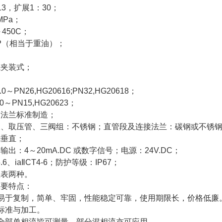
3，扩展1：30；
MPa；
450C；
CP（相当于重油）；
或夹装式；
.0～PN26,HG20616;PN32,HG20618；
.0～PN15,HG20623；
的法兰标准制造；
板、取压管、三阀组：不锈钢；直管段及连接法兰：碳钢或不锈
或垂直；
出：4～20mA.DC 或数字信号；电源：24V.DC；
6、iaⅡCT4-6；防护等级：IP67；
显表两种。
主要特点：
易于复制，简单、牢固，性能稳定可靠，使用期限长，价格低廉
标准与加工。
全部单相流皆可测量，部分混相流亦可应用。