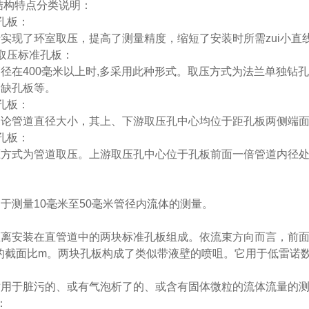
结构特点分类说明：
孔板：
实现了环室取压，提高了测量精度，缩短了安装时所需zui小直
取压标准孔板：
径在400毫米以上时,多采用此种形式。取压方式为法兰单独钻
圆缺孔板等。
孔板：
论管道直径大小，其上、下游取压孔中心均位于距孔板两侧端面各
孔板：
压方式为管道取压。上游取压孔中心位于孔板前面一倍管道内径
于测量10毫米至50毫米管径内流体的测量。
距离安装在直管道中的两块标准孔板组成。依流束方向而言，前
的截面比m。两块孔板构成了类似带液壁的喷咀。它用于低雷诺
适用于脏污的、或有气泡析了的、或含有固体微粒的流体流量的
：