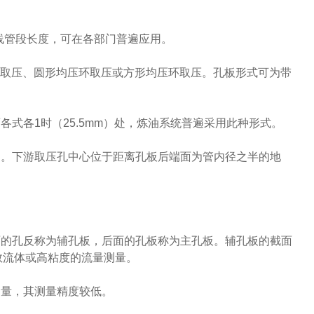
线管段长度，可在各部门普遍应用。
孔取压、圆形均压环取压或方形均压环取压。孔板形式可为带
式各1时（25.5mm）处，炼油系统普遍采用此种形式。
处。下游取压孔中心位于距离孔板后端面为管内径之半的地
面的孔反称为辅孔板，后面的孔板称为主孔板。辅孔板的截面
数流体或高粘度的流量测量。
测量，其测量精度较低。