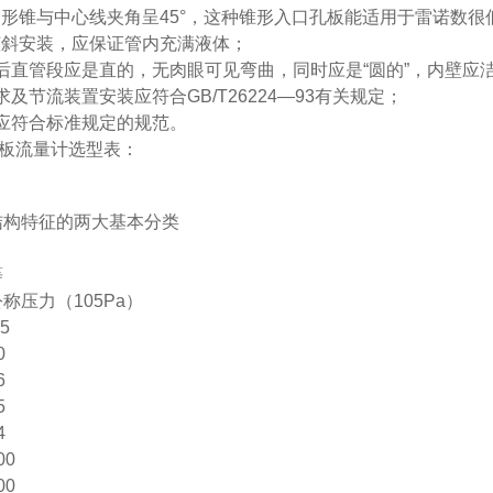
形锥与中心线夹角呈45°，这种锥形入口孔板能适用于雷诺数很
倾斜安装，应保证管内充满液体；
后直管段应是直的，无肉眼可见弯曲，同时应是“圆的”，内壁应
及节流装置安装应符合GB/T26224—93有关规定；
应符合标准规定的规范。
孔板流量计选型表：
结构特征的两大基本分类
等
称压力（105Pa）
.5
0
6
5
4
00
00