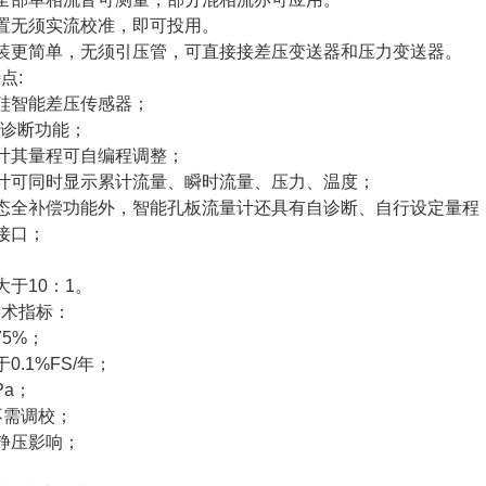
置无须实流校准，即可投用。
装更简单，无须引压管，可直接接差压变送器和压力变送器。
点:
硅智能差压传感器；
自诊断功能；
计其量程可自编程调整；
计可同时显示累计流量、瞬时流量、压力、温度；
态全补偿功能外，智能孔板流量计还具有自诊断、自行设定量程
接口；
大于10：1。
技术指标：
75%；
0.1%FS/年；
Pa；
不需调校；
静压影响；