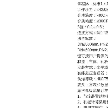
量程比：标准1：1
工作压力：≤42.0
介质温度：-40C～
介质粘度：≤30
β值：0.2～0.8；
连接方式：法兰
法兰标准：
DN≤600mm, PN2
DN>600mm,PN2
也可按用户提供
材质：主体、孔
安装方式：水平
智能差压变送器：输
防爆等级：dⅡCT5.
表头：盲表和数
蒸汽孔板流量计
1、节流装置结构
2、孔板计算采用
3、应用范围广，