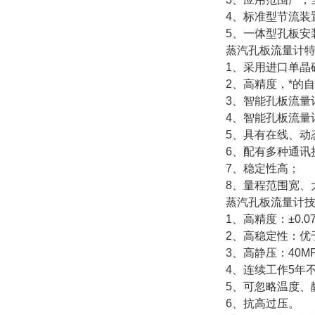
4、标准型节流装
5、一体型孔板安
蒸汽孔板流量计特
1、采用进口单晶
2、高精度，*的
3、智能孔板流量
4、智能孔板流量
5、具有在线、动
6、配有多种通讯
7、稳定性高；
8、量程范围宽、
蒸汽孔板流量计
1、高精度：±0.0
2、高稳定性：优于
3、高静压：40M
4、连续工作5年
5、可忽略温度、
6、抗高过压。