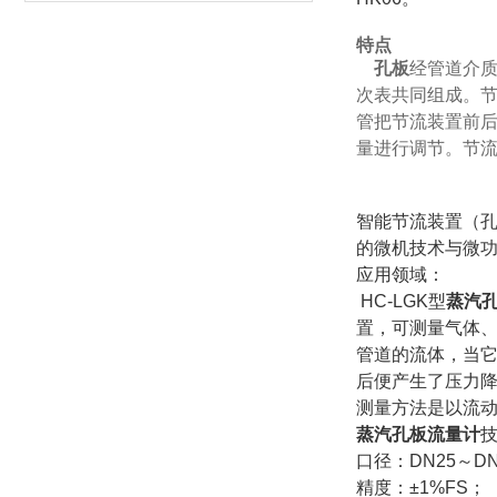
特点
孔板
经管道介质
次表共同组成。
管把节流装置前
量进行调节。节
智能节流装置（
的微机技术与微
应用领域：
HC-LGK型
蒸汽
置，可测量气体
管道的流体，当
后便产生了压力
测量方法是以流
蒸汽
孔板流量计
口径：DN25～DN
精度：±1%FS；