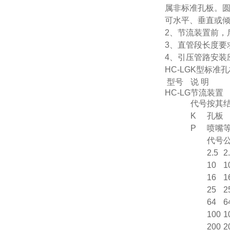
属非标准孔板。圆
可水平、垂直或
2、节流装置前，
3、直管段长度要求
4、引压管路安装
HC-LGK型标准
型号
说 明
HC-LG
节流装置
代号
按其
K
孔板
P
喷嘴
代号
公
2.5
2
10
1
16
1
25
2
64
6
100
1
200
2