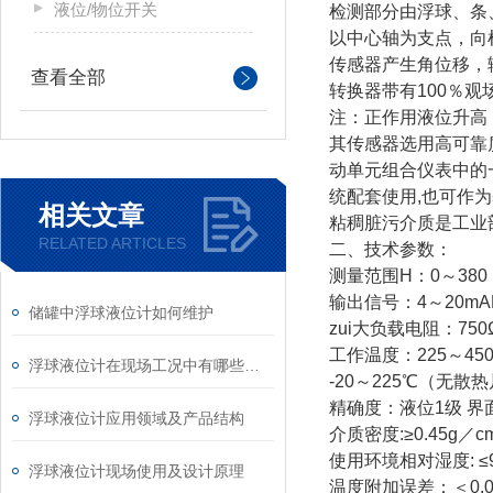
液位/物位开关
检测部分由浮球、条
以中心轴为支点，向
传感器产生角位移，
查看全部
转换器带有100％
注：正作用液位升高
其传感器选用高可靠
动单元组合仪表中的一
统配套使用,也可作为
相关文章
粘稠脏污介质是工业
RELATED ARTICLES
二、技术参数：
测量范围H：0～380
输出信号：4～20m
储罐中浮球液位计如何维护
zui大负载电阻：75
工作温度：225～4
浮球液位计在现场工况中有哪些优势？
-20～225℃（无散
精确度：液位1级 界
浮球液位计应用领域及产品结构
介质密度:≥0.45g／c
使用环境相对湿度: ≤
浮球液位计现场使用及设计原理
温度附加误差：＜0.