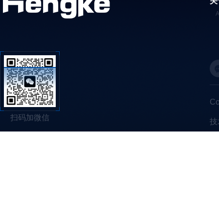
关
C
扫码加微信
技