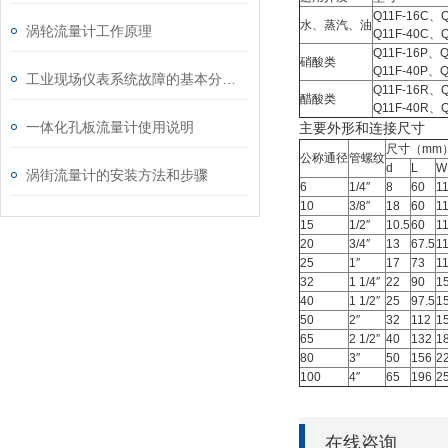
Q11F-16C、Q
水、蒸汽、油
涡轮流量计工作原理
Q11F-40C、Q
Q11F-16P、Q
硝酸类
Q11F-40P、Q
工业现场仪表系统故障的基本分析步骤
Q11F-16R、Q
醋酸类
Q11F-40R、Q
一体化孔板流量计使用说明
主要外形和连接尺寸
尺寸（mm
公称通径
管螺纹
d
L
W
涡街流量计的安装方法和步骤
6
1/4″
8
60
1
10
3/8″
18
60
1
15
1/2″
10.5
60
1
20
3/4″
13
67.5
1
25
1″
17
73
1
32
1 1/4″
22
90
1
40
1 1/2″
25
97.5
1
50
2″
32
112
1
65
2 1/2″
40
132
1
80
3″
50
156
2
100
4″
65
196
2
在线咨询