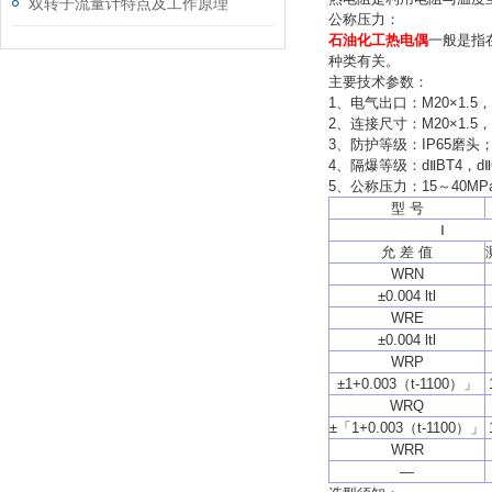
双转子流量计特点及工作原理
公称压力：
石油化工热电偶
一般是指
种类有关。
主要技术参数：
1、
电气出口：M20×1.5，
2、
连接尺寸：M20×1.5，
3、
防护等级：IP65磨头
4、
隔爆等级：dⅡBT4，dⅡ
5、
公称压力：15～40MP
型 号
Ⅰ
允 差 值
WRN
±0.004 ltl
WRE
±0.004 ltl
WRP
±1+0.003（t-1100）」
WRQ
±「1+0.003（t-1100）」
WRR
—