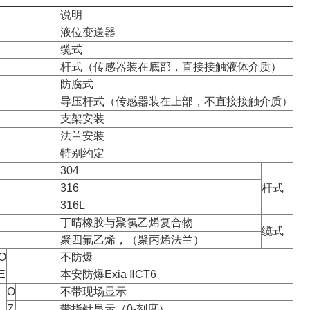
说明
液位变送器
缆式
杆式（传感器装在底部，直接接触液体介质）
防腐式
导压杆式（传感器装在上部，不直接接触介质）
支架安装
法兰安装
特别约定
304
316
杆式
316L
丁晴橡胶与聚氯乙烯复合物
缆式
聚四氟乙烯，（聚丙烯法兰）
O
不防爆
E
本安防爆Exia ⅡCT6
O
不带现场显示
Z
带指针显示（0-刻度）