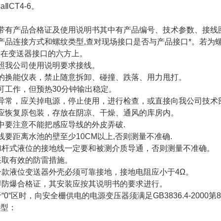
ⅡCT4-6。
带有产品合格证及使用说明书其中有产品编号、技术参数、接线
产品连接方式和螺纹类型,查对现场接口是否与产品接口*。若
加在变送器接口的六方上。
照我公司使用说明要求接线。
的换能仪表，禁止随意拆卸、碰撞、跌落、用力甩打。
可工作，但预热30分钟输出稳定。
异常，应关掉电源，停止使用，进行检查，或直接向我公司技术
应恢复原包装，存放在阴凉、干燥、通风的库房内。
中要注意不能把感应导线的外皮弄破.
线要距离水池的壁至少10CM以上,否则测量不准确.
和杆式液位的接地线一定要和被测介质导通，否则测量不准确。
采取有效的防雷措施。
一款液位变送器外壳必须可靠接地，接地电阻应小于4Ω。
得防爆合格证，其安装应按其说明书的要求进行。
“0“区时，向安全栅供电的电源变压器须满足GB3836.4-2000第
选型：