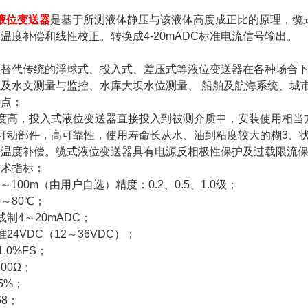
液位变送器
是基于所测液体静压与该液体高度成正比的原理，缆
温度补偿和线性校正。转换成4-20mADC标准电流信号输出。
可替代传统的浮球式、投入式、差压式等液位变送器在各种场合
及水文测量与监控、水库大坝水位测量、 船舶及航海系统、城
特点：
度高，投入式液位变送器直接投入到被测介质中，安装使用相当
可动部件，高可靠性，使用寿命长从水、油到粘度较大的糊3、
的温度补偿。缆式液位变送器具有电源反相极性保护及过载限流
技术指标：
～100m（由用户自选）精度：0.2、0.5、1.0级；
0～80℃；
制4～20mADC；
24VDC（12～36VDC）；
.0%FS；
00Ω；
5%；
68；