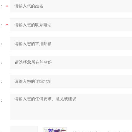
：
：
：
：
：
：