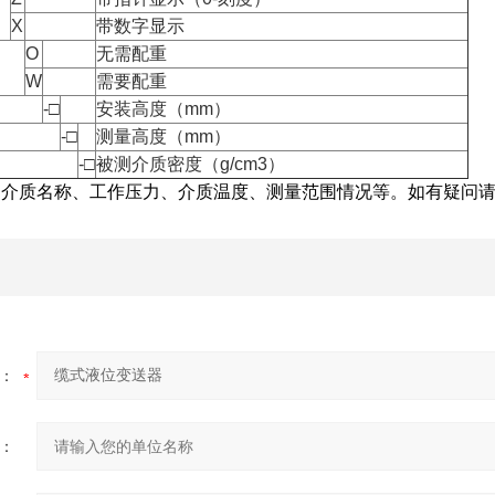
X
带数字显示
O
无需配重
W
需要配重
-□
安装高度（mm）
-□
测量高度（mm）
-□
被测介质密度（g/cm3）
介质名称、工作压力、介质温度、测量范围情况等。如有疑问请
：
：