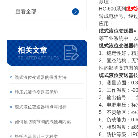
原理：
HC-600系列
缆式
查看全部
转成电信号。经过
应用：
缆式液位变送器
等工业系统中，以
缆式液位变送器
相关文章
1、稳定性好，精
RELATED ARTICLES
2、固态结构，无
性的影响宽范围
缆式液位变送器
缆式液位变送器的保养方法
1、测量范围：0.3
2、工作温度：-2
静压式液位变送器优势
3、输出信号：二线
4、电源电压：标准
缆式液位变送器特点与指标
5、不灵敏区：≤±1
6、负载能力：0-6
如何预防调节阀的汽蚀与闪蒸
7、相对温度：≤8
8、防护等级：IP
毕托巴流量计三大种类