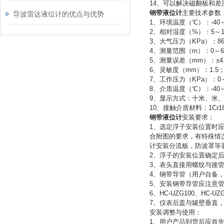
14、可以解决磁翻板和
钢带液位计
主要技术参数
导波雷达液位计的优点与优势
1、环境温度（℃）：-40
2、相对湿度（%）：5～
3、大气压力（KPa）：86
4、测量范围（m）：0～6，
5、测量误差（mm）：±4
6、灵敏度（mm）：1.5
7、工作压力（KPa）：0～
8、介质温度（℃）：-40～
9、显示方式：十米、米
10、接触介质材料：1Cr18N
钢带液位计
安装要求：
1、选定浮子安装位置时
合附图的要求，有特殊情
计安装分流板，防波罩等
2、浮子的安装位置确定后
3、表头直接用螺纹与接
4、钢带导管（用户自备
5、安装钢带导管应注意管
6、HC-UZG100、HC
7、仪表后盖与罐壁垂直
安装调整与使用：
1、用户产品到货后应首