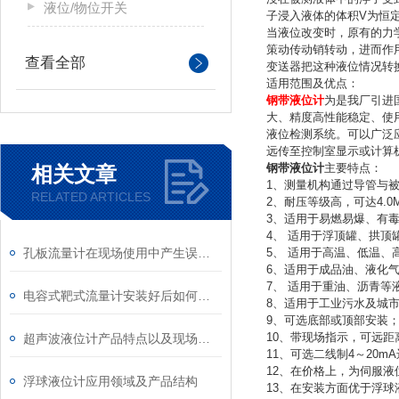
液位/物位开关
子浸入液体的体积V为恒
当液位改变时，原有的力
策动传动销转动，进而作
查看全部
变送器把这种液位情况转
适用范围及优点：
钢带液位计
为是我厂引进
大、精度高性能稳定、使
液位检测系统。可以广泛
远传至控制室显示或计算
钢带液位计
主要特点：
相关文章
1、测量机构通过导管与
RELATED ARTICLES
2、耐压等级高，可达4.
3、适用于易燃易爆、有
4、 适用于浮顶罐、拱顶
孔板流量计在现场使用中产生误差原因
5、 适用于高温、低温
6、适用于成品油、液化
7、 适用于重油、沥青等
电容式靶式流量计安装好后如何置零点？
8、适用于工业污水及城
9、可选底部或顶部安装
10、带现场指示，可远
超声波液位计产品特点以及现场条件
11、可选二线制4～20
12、在价格上，为伺服液
浮球液位计应用领域及产品结构
13、在安装方面优于浮