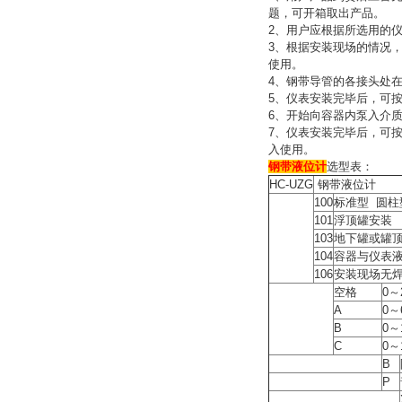
题，可开箱取出产品。
2、用户应根据所选用的
3、根据安装现场的情况，
使用。
4、钢带导管的各接头处
5、仪表安装完毕后，可
6、开始向容器内泵入介
7、仪表安装完毕后，可
入使用。
钢带液位计
选型表：
HC-UZG
钢带液位计
100
标准型 圆柱
101
浮顶罐安装
103
地下罐或罐
104
容器与仪表
106
安装现场无焊
空格
0～
A
0～
B
0～
C
0～
B
P