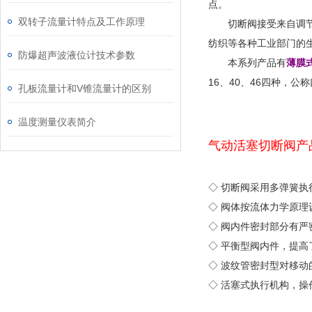
点。
双转子流量计特点及工作原理
切断阀接受来自调节仪
纺织等各种工业部门的
防爆超声波液位计技术参数
本系列产品有
薄膜
16、40、46四种，公
孔板流量计和V锥流量计的区别
温度测量仪表简介
气动活塞切断阀产
◇ 切断阀采用多弹簧执
◇ 阀体按流体力学原理
◇ 阀内件密封部分有
◇ 平衡型阀内件，提高
◇ 波纹管密封型对移动
◇ 活塞式执行机构，操