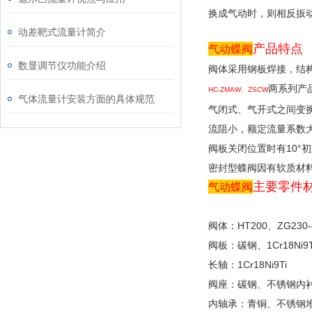
换成气动时，则相反扳
动差靶式流量计简介
产品特点
气动蝶阀
数显调节仪功能介绍
阀体采用钢板焊接，结
两系列产
HC-ZMAW、ZSCW
气体流量计安装方面的具体规范
气闭式、气开式之间变
流阻小，额定流量系数
阀板关闭位置时有10°
密封型蝶阀因有软质材
主要零件
气动蝶阀
阀体：HT200、ZG230-4
阀板：碳钢、1Cr18Ni9T
长轴：1Cr18Ni9Ti
阀座：碳钢、不锈钢内
内轴承：青铜、不锈钢