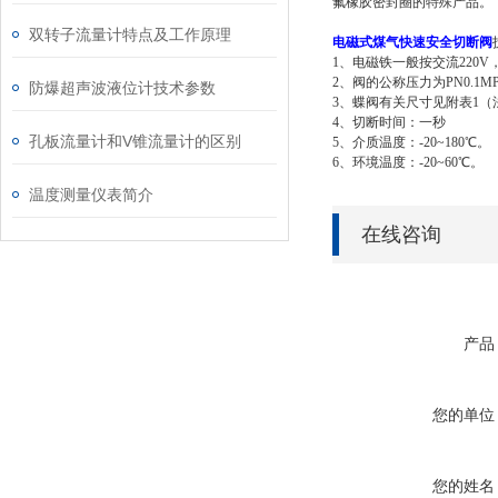
氟橡胶密封圈的特殊产品。
双转子流量计特点及工作原理
电磁式煤气快速安全切断阀
1、电磁铁一般按交流220
2、阀的公称压力为PN0.1M
防爆超声波液位计技术参数
3、蝶阀有关尺寸见附表1（法兰
4、切断时间：一秒
孔板流量计和V锥流量计的区别
5、介质温度：-20~180
℃
。
6、环境温度：-20~60
℃
温度测量仪表简介
在线咨询
产品
您的单位
您的姓名