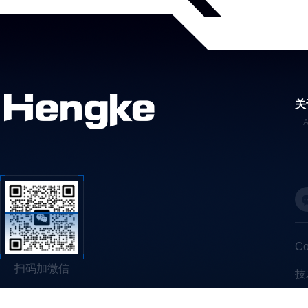
关
C
扫码加微信
技