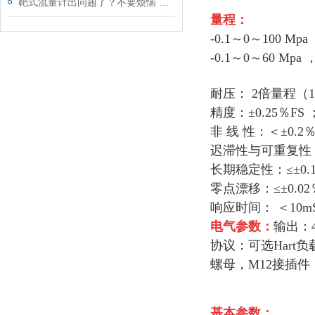
靶式流量计出问题了？不要烦恼 找金湖横川仪器仪表
量程：
-0.1～0～100 Mp
-0.1～0～60 Mpa
耐压：
2倍量程（1
精度：±0.25％FS 
非 线 性：＜±0.2％
迟滞性与可重复性
长期稳定性：≤±0.1
零点漂移：≤±0.02
响应时间：
＜10m
电气参数：
输出：4
协议：可选Hart
螺母，M12接插件
基本参数：