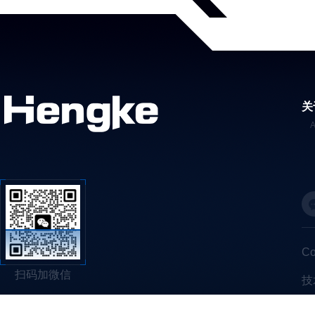
关
C
扫码加微信
技