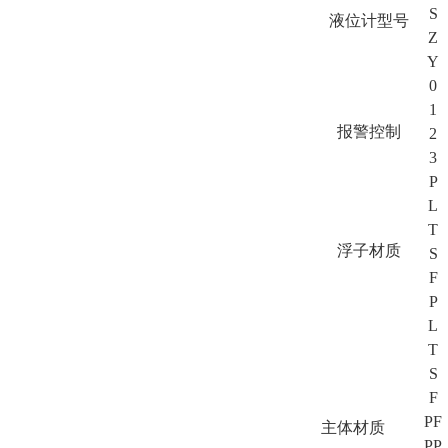
S
液位计型号
Z
Y
0
1
报警控制
2
3
P
L
T
浮子材质
S
F
P
L
T
S
F
PF
主体材质
PP