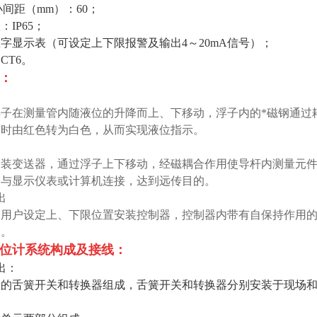
i小间距（mm）：60；
IP65；
数字显示表（可设定上下限报警及输出4～20mA信号）；
CT6。
：
子在测量管内随液位的升降而上、下移动，浮子内的*磁钢通过耦
降时由红色转为白色，从而实现液位指示。
装变送器，通过浮子上下移动，经磁耦合作用使导杆内测量元件依次
，与显示仪表或计算机连接，达到远传目的。
出
由用户设定上、下限位置安装控制器，控制器内带有自保持作用
制。
位计
系统构成及接线：
出：
用的舌簧开关和转换器组成，舌簧开关和转换器分别安装于现场