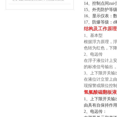
14、控制点间zu
15、外壳防护等级：
16、显示仪表：
17、防爆等级：dⅡ
结构及工作原理
1、基本型
根据浮力原理，浮
色转为红色，下
2、电远传
在浮子液位计上安
的标准信号输出
3、上下限开关输
在液位计立管上
现报警或限位控
氢氟酸磁翻板液
1、上下限开关输
由具有自保持作
2、电远传：