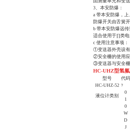
由测量单元和变
3、本安防爆：
a 带本安防爆，
防爆开关由舌簧
b 带本安防爆远
适合使用于∏类电
c 使用注意事项：
①变送器外壳设
②安全栅的使用
③变送器与安全栅
HC-UHZ型
氢氟
型号
代
HC-UHZ-52
?
0
液位计类别
1
0
W
D
J