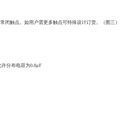
或常闭触点。如用户需更多触点可特殊设计订货。（图三）
。
分布电容为0.8μF