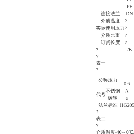
PE
连接法兰
DN
介质温度
?
实际使用压力
?
介质比重
?
订货长度
?
/B
?
?
表一：
?
公称压力
0.6
不锈钢
A
代号
碳钢
a
法兰标准
HG20
?
表二：
?
介质温度
-40～0℃