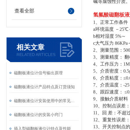
碱等腐蚀性介质
查看全部
氢氟酸磁翻板液
1、正常工作条件
a环境温度 －25℃
b相对湿度 5%～
c大气压力 86KPa
相关文章
2、测量范围：500
RELATED ARTICLES
3、测量精度： 翻
4、工作压力：1MPa
5、介质密度：0.5g
磁翻板液位计信号输出原理
6、介质粘度：≤0.05
7、介质温度：-2
磁翻板液位计产品特点及订货须知
8、跟踪速度： ≤0.
9、接触介质材料：1
磁翻板液位计安装使用中的常见问题
10、控制点误差：
11、回 差：不超
磁翻板液位计的安装小窍门
12、重复性误差
13、开关控制点的
插入型磁翻板液位计特点及性能