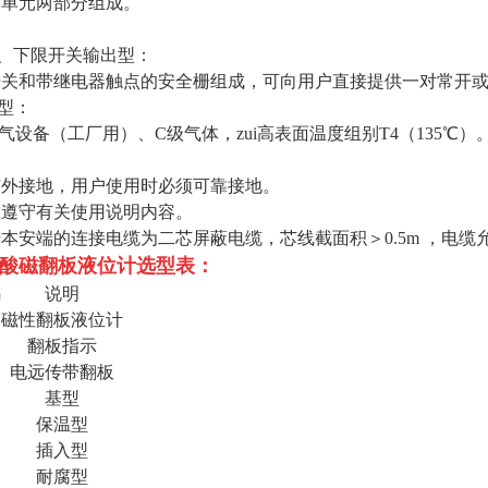
送单元两部分组成。
上、下限开关输出型：
开关和带继电器触点的安全栅组成，可向用户直接提供一对常开
传型：
气设备（工厂用）、C级气体，zui高表面温度组别T4（135℃）
有外接地，用户使用时必须可靠接地。
应遵守有关使用说明内容。
本安端的连接电缆为二芯屏蔽电缆，芯线截面积＞0.5m ，电缆允许
酸磁翻板液位计
选型表：
码
说明
磁性翻板液位计
翻板指示
电远传带翻板
基型
保温型
插入型
耐腐型