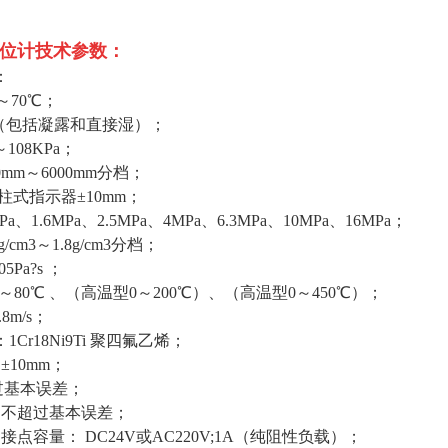
。
位计
技术参数：
：
～70℃；
 （包括凝露和直接湿）；
～108KPa；
mm～6000mm分档；
柱式指示器±10mm；
、1.6MPa、2.5MPa、4MPa、6.3MPa、10MPa、16MPa；
/cm3～1.8g/cm3分档；
Pa?s ；
5～80℃ 、（高温型0～200℃）、（高温型0～450℃）；
8m/s；
Cr18Ni9Ti 聚四氟乙烯；
±10mm；
过基本误差；
：不超过基本误差；
接点容量： DC24V或AC220V;1A（纯阻性负载）；