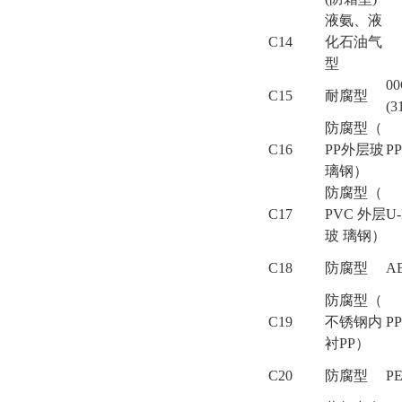
液氨、液
C14
化石油气
型
00
C15
耐腐型
(3
防腐型（
C16
PP外层玻
PP
璃钢）
防腐型（
C17
PVC 外层
U
玻 璃钢）
C18
防腐型
A
防腐型（
C19
不锈钢内
PP
衬PP）
C20
防腐型
P