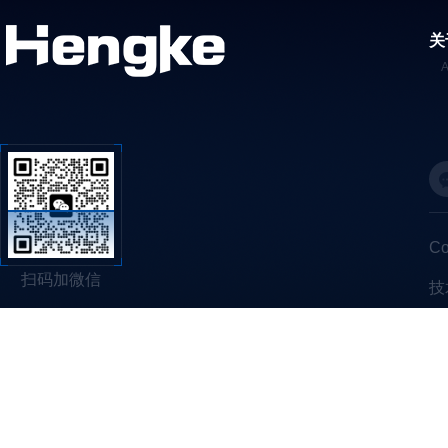
关
C
扫码加微信
技