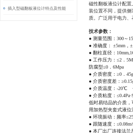
磁性翻板液位计配置
插入型磁翻板液位计特点及性能
装位置不同，提供侧
质。广泛用于电力、
技术参数：
● 测量范围：300～15
● 准确度： ±5mm，±
● 翻柱直径：10mm,1
● 工作压力：≤2．5M
防腐型≤0．6Mpa
● 介质密度：≥0．45g
● 介质密度差：≥0.15
● 介质温度：-20℃ 
● 介质粘度：≤0.4
低时易结品的介质，
用加热型夹套式液位
● 环境振动：频率≤25
● 跟随速度：≤0.08m/
● 本厂出厂连接法兰尺寸