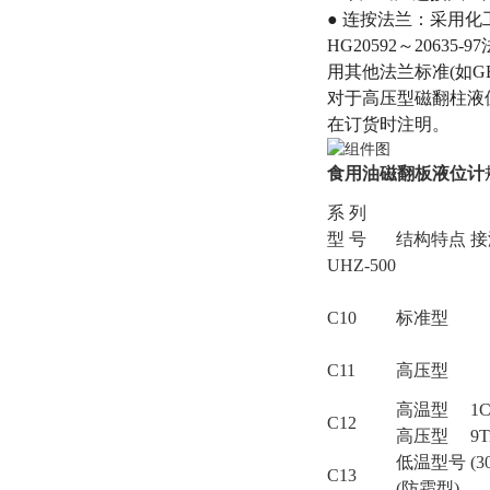
● 连按法兰：采用化工
HG20592～20635
用其他法兰标准(如G
对于高压型磁翻柱液位
在订货时注明。
食用油磁翻板液位计
系 列
型 号
结构特点
接
UHZ-500
C10
标准型
C11
高压型
高温型
1C
C12
高压型
9T
低温型号
(3
C13
(防霜型)