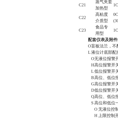
蒸气夹套
C21
1C
加热型
高粘度
0C
C22
介质型
(3
食品专
C23
1C
用型
配套仪表及附件
O
盲板法兰，不
L
液位计底部配
O
无液位报警
H
高位报警开
L
低位报警开
B
高位、低位报
G
高位报警开关
D
低位报警开关
Q
高位、低位报
S
高位和低位一
O
无液位控
H
上限控制开