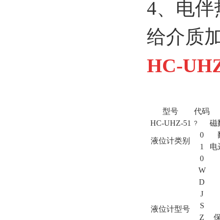
4、电
给介质
HC-UH
型号
代码
HC-UHZ-51
磁
?
0
液位计类别
1
电
0
W
D
J
S
液位计型号
Z