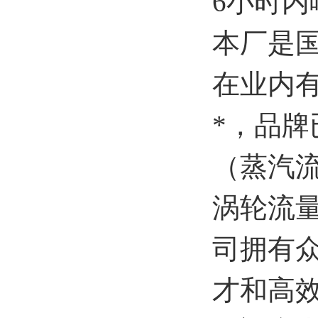
6小时内
本厂是
在业内
*，品
（蒸汽
涡轮流
司拥有
才和高