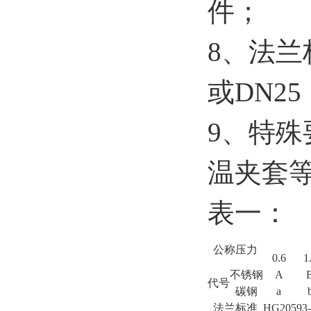
件；
8、法兰
或DN25
9、特
温夹套
表一：
公称压力
0.6
1
不锈钢
A
代号
碳钢
a
法兰标准
HG20593