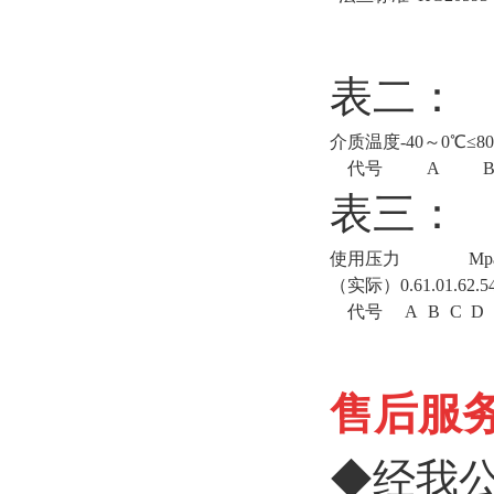
表二：
介质温度
-40～0℃
≤8
代号
A
表三：
使用压力
Mp
（实际）
0.6
1.0
1.6
2.5
代号
A
B
C
D
售后服
◆经我